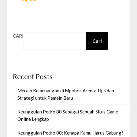
CARI
Cari
Recent Posts
Meraih Kemenangan di Mpobos Arena: Tips dan
Strategi untuk Pemain Baru
Keunggulan Pedro 88 Sebagai Sebuah Situs Game
Online Lengkap
Keunggulan Pedro 88: Kenapa Kamu Harus Gabung?