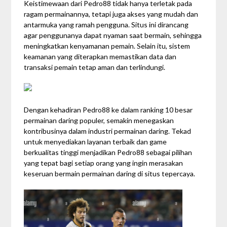
Keistimewaan dari Pedro88 tidak hanya terletak pada
ragam permainannya, tetapi juga akses yang mudah dan
antarmuka yang ramah pengguna. Situs ini dirancang
agar penggunanya dapat nyaman saat bermain, sehingga
meningkatkan kenyamanan pemain. Selain itu, sistem
keamanan yang diterapkan memastikan data dan
transaksi pemain tetap aman dan terlindungi.
Dengan kehadiran Pedro88 ke dalam ranking 10 besar
permainan daring populer, semakin menegaskan
kontribusinya dalam industri permainan daring. Tekad
untuk menyediakan layanan terbaik dan game
berkualitas tinggi menjadikan Pedro88 sebagai pilihan
yang tepat bagi setiap orang yang ingin merasakan
keseruan bermain permainan daring di situs tepercaya.