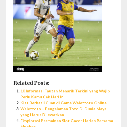
Related Posts:
10 Informasi Tautan Menarik Terkini yang Wajib
Perlu Kamu Cek Hari Ini
Kiat Berhasil Cuan di Game Walettoto Online
Walettoto – Pengalaman Toto Di Dunia Maya
yang Harus Dilewatkan
Eksplorasi Permainan Slot Gacor Harian Bersama
Mpobos