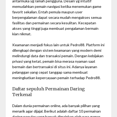
antarmuka yg ramah pengguna. Desain yg intuitif
memudahkan pemain navigasi ketika menemukan game
favorit sekalian. Entah pemula maupun user
berpengalaman dapat secara mudah mengakses semua
fasilitas dan permainan secara kesulitan. Kecepatan
akses yang tinggi juga membuat pengalaman bermain
kian nikmat.
Keamanan menjadi fokus lain untuk Pedro88. Platform ini
dilengkapi dengan sistem keamanan yang modern demi
melindungi data dan transaksi pemain. Dengan kebijakan
privasi yang ketat, pemain bisa merasa nyaman saat
bermain dan bertransaksi di situs ini. Adanya layanan
pelanggan yang cepat tanggap sama membuat
meningkatkan kepercayaan pemain terhadap Pedro88.
Daftar sepuluh Permainan Daring
Terkenal
Dalam dunia permainan online, ada banyak pilihan yang
menarik agar dijajal. Berikut adalah daftar 10 permainan
daring populer yang banyak dimainkan oleh para gamer