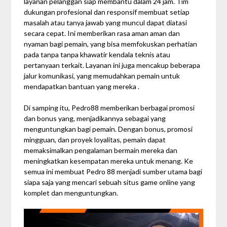
layanan pelanggan siap membantu dalam 24 jam. Tim
dukungan profesional dan responsif membuat setiap
masalah atau tanya jawab yang muncul dapat diatasi
secara cepat. Ini memberikan rasa aman aman dan
nyaman bagi pemain, yang bisa memfokuskan perhatian
pada tanpa tanpa khawatir kendala teknis atau
pertanyaan terkait. Layanan ini juga mencakup beberapa
jalur komunikasi, yang memudahkan pemain untuk
mendapatkan bantuan yang mereka .
Di samping itu, Pedro88 memberikan berbagai promosi
dan bonus yang, menjadikannya sebagai yang
menguntungkan bagi pemain. Dengan bonus, promosi
mingguan, dan proyek loyalitas, pemain dapat
memaksimalkan pengalaman bermain mereka dan
meningkatkan kesempatan mereka untuk menang. Ke
semua ini membuat Pedro 88 menjadi sumber utama bagi
siapa saja yang mencari sebuah situs game online yang
komplet dan menguntungkan.