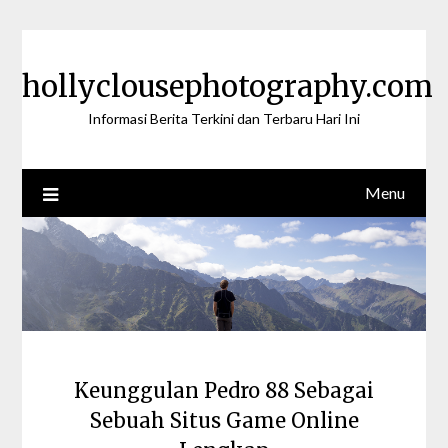
Skip
to
content
hollyclousephotography.com
Informasi Berita Terkini dan Terbaru Hari Ini
Menu
Keunggulan Pedro 88 Sebagai
Sebuah Situs Game Online