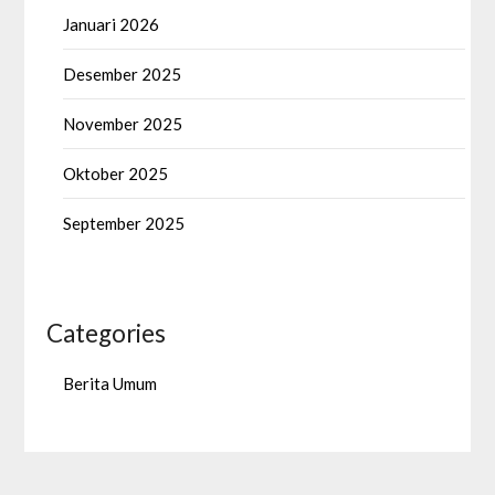
Januari 2026
Desember 2025
November 2025
Oktober 2025
September 2025
Categories
Berita Umum