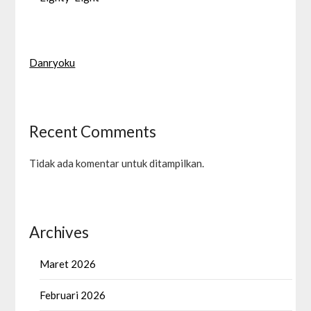
Danryoku
Recent Comments
Tidak ada komentar untuk ditampilkan.
Archives
Maret 2026
Februari 2026