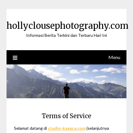
Skip
to
content
hollyclousephotography.com
Informasi Berita Terkini dan Terbaru Hari Ini
Menu
Terms of Service
Selamat datang di
studio-kagura.com
(selanjutnya