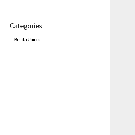
Categories
Berita Umum