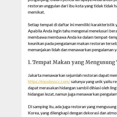
restoran unggulan dari ibu kota yang tidak tidak
memikat.
Setiap tempat di daftar ini memiliki karakteristik y
Apabila Anda ingin tahu mengenai menelusuri berag
membawa membawa Anda ke dalam tempat-tempat
keunikan pada pengalaman makan restoran tersebut.
memanjakan lidah dan menawarkan pengalaman ya
1. Tempat Makan yang Mengusung
Jakarta menawarkan sejumlah restoran dapat men
https://mpoboscc.com/
satunya yang unik yaitu 
dapat merasakan hidangan sambil dihiasi oleh lin
hidangan lezat, namun juga menawarkan pengalam
Di samping itu, ada juga restoran yang mengusung 
Korea, yang dilengkapi dengan dekorasi dan atmo