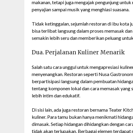
makanan, tetapi juga mengajak pengunjung untuk 
penyajian sampai musik yang menghiasi suasana.
Tidak ketinggalan, sejumlah restoran di ibu kota 
bisa terlibat langsung dalam proses memasak dan
semakin lebih seru dan memberikan peluang untuk
Dua. Perjalanan Kuliner Menarik
Salah satu cara unggul untuk mengapresiasi kuline
menyenangkan. Restoran seperti Nusa Gastronom
berpartisipasi langsung dalam pembuatan hidang
tentang komponen lokal dan cara memasak yang s
lebih intim dan edukatif.
Di sisi lain, ada juga restoran bernama Teater 
kuliner. Para tamu bukan hanya menikmati hidanga
dimasak. Setiap hidangan dihidangkan dengan ca
tidak akan terlupakan. Berbagai elemen terdapat