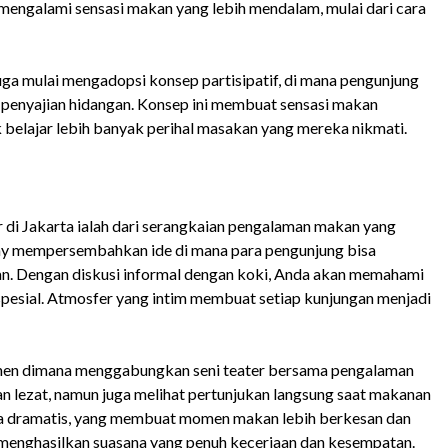
mengalami sensasi makan yang lebih mendalam, mulai dari cara
juga mulai mengadopsi konsep partisipatif, di mana pengunjung
 penyajian hidangan. Konsep ini membuat sensasi makan
 belajar lebih banyak perihal masakan yang mereka nikmati.
r di Jakarta ialah dari serangkaian pengalaman makan yang
y mempersembahkan ide di mana para pengunjung bisa
an. Dengan diskusi informal dengan koki, Anda akan memahami
pesial. Atmosfer yang intim membuat setiap kunjungan menjadi
Kitchen dimana menggabungkan seni teater bersama pengalaman
n lezat, namun juga melihat pertunjukan langsung saat makanan
ra dramatis, yang membuat momen makan lebih berkesan dan
 menghasilkan suasana yang penuh keceriaan dan kesempatan.