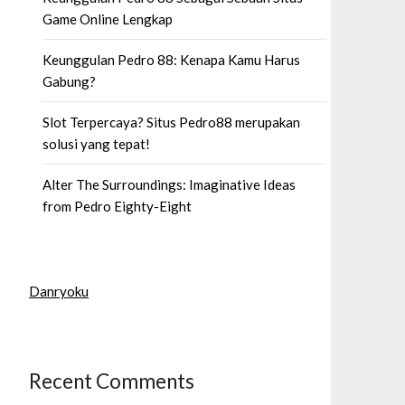
Game Online Lengkap
Keunggulan Pedro 88: Kenapa Kamu Harus
Gabung?
Slot Terpercaya? Situs Pedro88 merupakan
solusi yang tepat!
Alter The Surroundings: Imaginative Ideas
from Pedro Eighty-Eight
Danryoku
Recent Comments