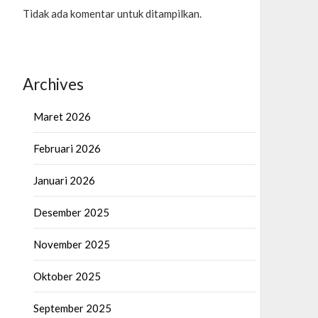
Tidak ada komentar untuk ditampilkan.
Archives
Maret 2026
Februari 2026
Januari 2026
Desember 2025
November 2025
Oktober 2025
September 2025