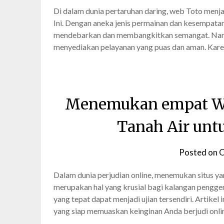
Di dalam dunia pertaruhan daring, web Toto menjad
Ini. Dengan aneka jenis permainan dan kesempatan
mendebarkan dan membangkitkan semangat. Namun,
menyediakan pelayanan yang puas dan aman. Kare
Menemukan empat Web
Tanah Air untu
Posted on
O
Dalam dunia perjudian online, menemukan situs ya
merupakan hal yang krusial bagi kalangan penggem
yang tepat dapat menjadi ujian tersendiri. Artikel
yang siap memuaskan keinginan Anda berjudi onl