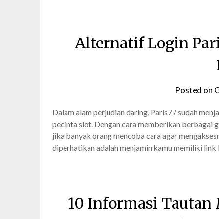
Alternatif Login Pa
Posted on
O
Dalam alam perjudian daring, Paris77 sudah menja
pecinta slot. Dengan cara memberikan berbagai 
jika banyak orang mencoba cara agar mengaksesnya
diperhatikan adalah menjamin kamu memiliki link 
10 Informasi Tautan