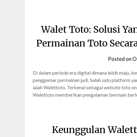
Walet Toto: Solusi Y
Permainan Toto Secar
Posted on
O
Di dalam periode era digital dimana lebih maju, 
penggemar permainan judi. Salah satu platform 
ialah Walettoto. Terkenal sebagai website toto on
Walettoto memberikan pengalaman bermain berlo
Keunggulan Walett