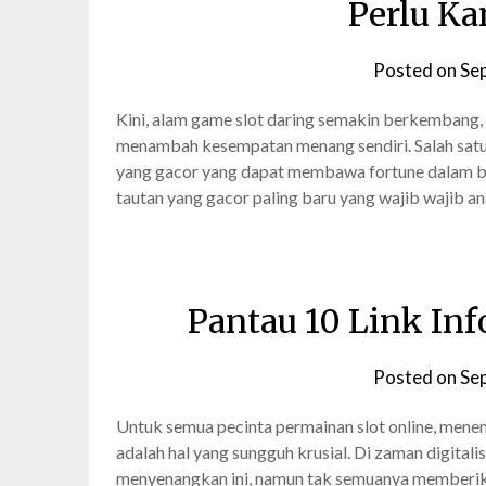
Perlu Ka
Posted on
Se
Kini, alam game slot daring semakin berkembang, 
menambah kesempatan menang sendiri. Salah satu i
yang gacor yang dapat membawa fortune dalam ber
tautan yang gacor paling baru yang wajib wajib a
Pantau 10 Link Inf
Posted on
Se
Untuk semua pecinta permainan slot online, menem
adalah hal yang sungguh krusial. Di zaman digita
menyenangkan ini, namun tak semuanya memberik