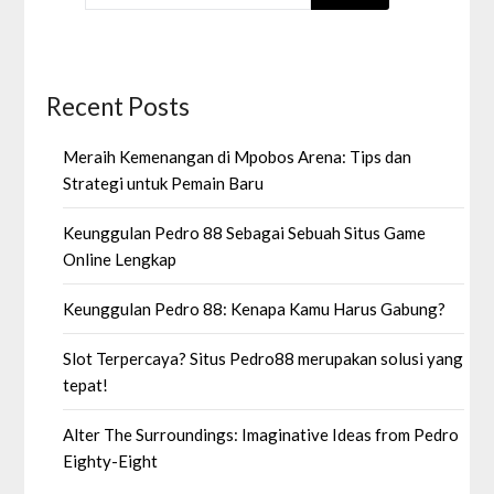
Recent Posts
Meraih Kemenangan di Mpobos Arena: Tips dan
Strategi untuk Pemain Baru
Keunggulan Pedro 88 Sebagai Sebuah Situs Game
Online Lengkap
Keunggulan Pedro 88: Kenapa Kamu Harus Gabung?
Slot Terpercaya? Situs Pedro88 merupakan solusi yang
tepat!
Alter The Surroundings: Imaginative Ideas from Pedro
Eighty-Eight